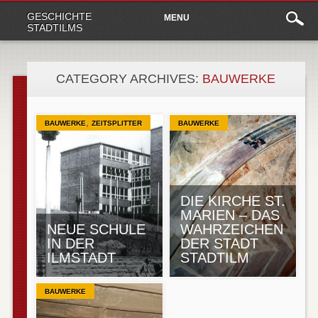
Main
Skip
GESCHICHTE
MENU
to
menu
STADTILMS
content
CATEGORY ARCHIVES:
BAUWERKE
,
BAUWERKE
ZEITSPLITTER
BAUWERKE
DIE KIRCHE ST.
MARIEN – DAS
NEUE SCHULE
WAHRZEICHEN
IN DER
DER STADT
ILMSTADT
STADTILM
BAUWERKE